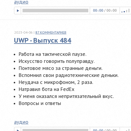
аудио
00:00
/
00:00
2023-04-06
|
87
КОММЕНТАРИЕВ
UWP - Выпуск 484
Работа на тактической паузе.
Искусство говорить полуправду.
Понтовое мясо за странные деньги.
Вспомнил свои радиотехнические деньки.
Неудача с микрофоном, 2 раза.
Натравил бота на FedEx
У меня оказался непритязательный вкус.
Вопросы и ответы
аудио
00:00
/
00:00