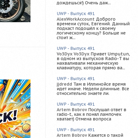
дождешься!) Очень даж...
UWP - Выпуск 491
AlexWorkAccount
Доброго
времени суток, Евгений. Данный
подкаст подошёл к своему
логическому концу? Больше не
стоит ж...
UWP - Выпуск 491
Vo3Dyx Vo3Dyx
Привет Umputun,
в одном из выпусков Radio-T вы
нахваливали механическую
клавиатуру, которая прямо ва...
UWP - Выпуск 491
jjdredd
Там в Иллинойсе время
идет иначе. Недели длинные. Все
относительно знаете ли.
UWP - Выпуск 491
Artem Bobrov
Послушал ответ в
radio-t, как я понял лампочек
хватает) Отмена вопроса
UWP - Выпуск 491
Artem Bobrov
Кажется о такой