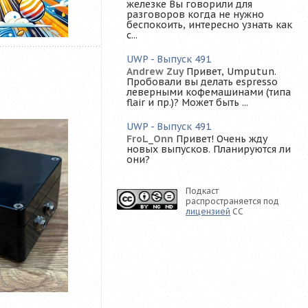
железке Вы говорили для
разговоров когда не нужно
беспокоить, интересно узнать как
с...
UWP - Выпуск 491
Andrew Zuy
Привет, Umputun.
Пробовали вы делать espresso
леверными кофемашинами (типа
flair и пр.)? Может быть ...
UWP - Выпуск 491
FroL_Onn
Привет! Очень жду
новых выпусков. Планируются ли
они?
Подкаст
распространяется под
лицензией
CC