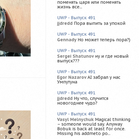
поменять царя или поменять
жизнь все...
UWP - Выпуск 491
jjdredd
Пора выпить за упокой
UWP - Выпуск 491
Gennady
Но может теперь пора?)
UWP - Выпуск 491
Sergei Shatunov
ну и где новый
выпуск???
UWP - Выпуск 491
Egor Nazarov
AI забрал у нас
Умпутуна
UWP - Выпуск 491
jjdredd
Ну что, случится
новогоднее чудо?
UWP - Выпуск 491
Vasyl Melnychuk
Magical thinking
– someone would say. Anyway
Bobuk is back at least for once.
Missing his addmeto po...