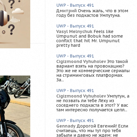
UWP - Выпуск 491
Дмитрий
Очень жаль, что в этом
году без подкастов Умпутуна.
UWP - Выпуск 491
Vasyl Melnychuk
Feels like
Umpunut and Bobuk had some
conflict that hit Mr. Umpunut
pretty hard
UWP - Выпуск 491
Cigizmoond Vyhuholev
Это такой
вариант взять на провокацию?
Это же не коммерческие сериалы
на стриминговых платформах.
За...
UWP - Выпуск 491
Cigizmoond Vyhuholev
Умпутун, а
не позвать ли тебе Лёху из
соседнего подкаста в этот? У вас
там интересно получается цепл...
UWP - Выпуск 491
Gennady
Дорогой Евгений! Если
считаешь, что мы тут про тебя
забыли и давно не ждем: не