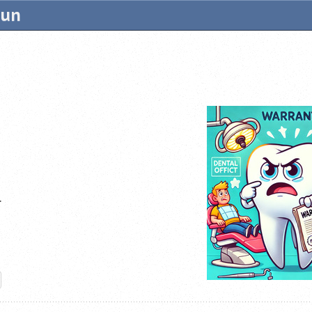
tun
.