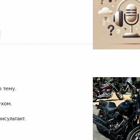
 тему.
ехом.
нсультант.