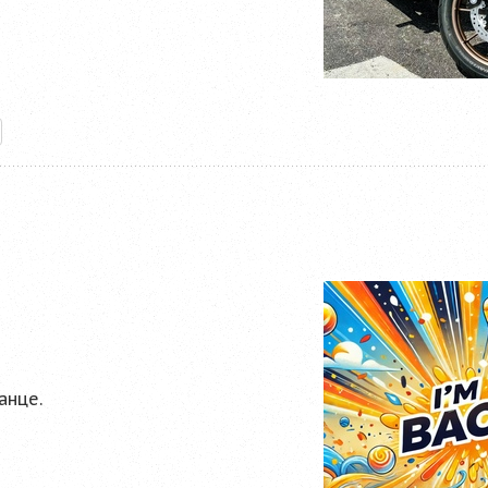
анце.