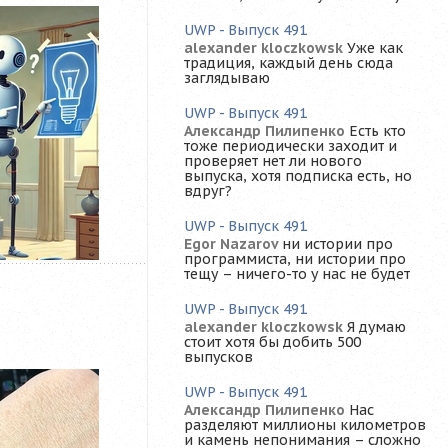
UWP - Выпуск 491
alexander kloczkowsk
Уже как
традиция, каждый день сюда
заглядываю
UWP - Выпуск 491
Александр Пилипенко
Есть кто
тоже периодически заходит и
проверяет нет ли нового
выпуска, хотя подписка есть, но
вдруг?
UWP - Выпуск 491
Egor Nazarov
ни истории про
программиста, ни истории про
тещу – ничего-то у нас не будет
UWP - Выпуск 491
alexander kloczkowsk
Я думаю
стоит хотя бы добить 500
выпусков
UWP - Выпуск 491
Александр Пилипенко
Нас
разделяют миллионы километров
и камень непонимания – сложно