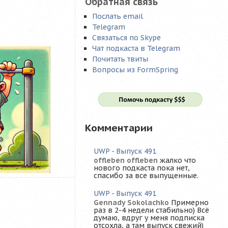
Обратная связь
Послать email
Telegram
Связаться по Skype
Чат подкаста в Telegram
Почитать твиты
Вопросы из FormSpring
Комментарии
UWP - Выпуск 491
offleben offleben
жалко что
нового подкаста пока нет,
спасибо за все выпущенные.
UWP - Выпуск 491
Gennady Sokolachko
Примерно
раз в 2-4 недели стабильно) Всё
думаю, вдруг у меня подписка
отсохла, а там выпуск свежий)